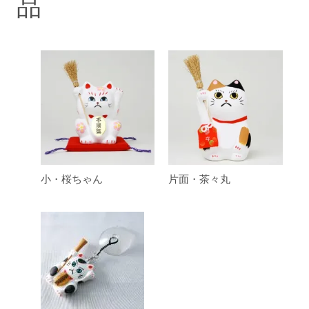
品
小・桜ちゃん
片面・茶々丸