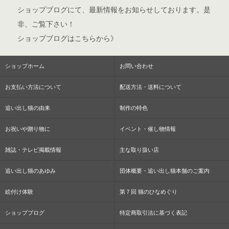
ショップブログ
にて、最新情報をお知らせしております。是
非、ご覧下さい！
ショップブログはこちらから》
ショップホーム
お問い合わせ
お支払い方法について
配送方法・送料について
追い出し猫の由来
制作の特色
お祝いや贈り物に
イベント・催し物情報
雑誌・テレビ掲載情報
主な取り扱い店
追い出し猫のあゆみ
団体概要・追い出し猫本舗のご案内
絵付け体験
第７回 猫のひなめぐり
ショップブログ
特定商取引法に基づく表記